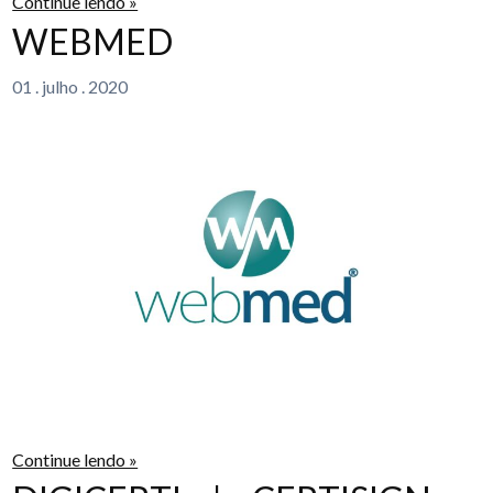
Continue lendo »
WEBMED
01
.
julho
.
2020
Continue lendo »