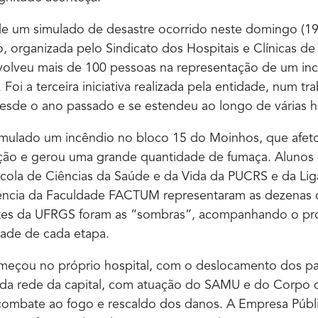
 de um simulado de desastre ocorrido neste domingo (19
, organizada pelo Sindicato dos Hospitais e Clínicas de
olveu mais de 100 pessoas na representação de um inc
Foi a terceira iniciativa realizada pela entidade, num tr
esde o ano passado e se estendeu ao longo de várias h
simulado um incêndio no bloco 15 do Moinhos, que afet
ação e gerou uma grande quantidade de fumaça. Alunos
ola de Ciências da Saúde e da Vida da PUCRS e da Li
ncia da Faculdade FACTUM representaram as dezenas d
tes da UFRGS foram as “sombras”, acompanhando o pr
idade de cada etapa.
eçou no próprio hospital, com o deslocamento dos pa
es da rede da capital, com atuação do SAMU e do Corp
combate ao fogo e rescaldo dos danos. A Empresa Públi