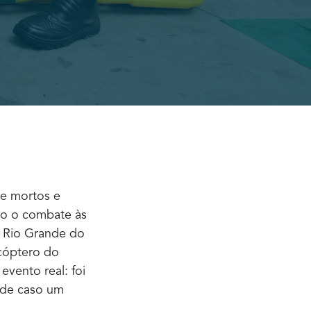
re mortos e
to o combate às
 Rio Grande do
icóptero do
evento real: foi
ade caso um