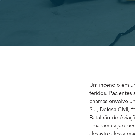
Um incêndio em um 
feridos. Paciente
chamas envolve u
Sul, Defesa Civil,
Batalhão de Aviação
uma simulação pen
desastre dessa ma