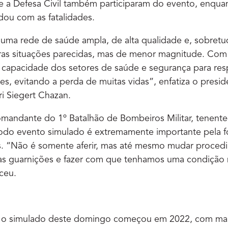
e a Defesa Civil também participaram do evento, enquan
idou com as fatalidades.
uma rede de saúde ampla, de alta qualidade e, sobretu
ras situações parecidas, mas de menor magnitude. Co
 capacidade dos setores de saúde e segurança para resp
s, evitando a perda de muitas vidas”, enfatiza o presi
 Siegert Chazan.
omandante do 1º Batalhão de Bombeiros Militar, tenent
todo evento simulado é extremamente importante pela 
s. “Não é somente aferir, mas até mesmo mudar proced
 guarnições e fazer com que tenhamos uma condição 
eceu.
a o simulado deste domingo começou em 2022, com ma