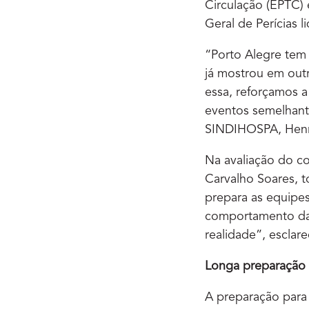
Circulação (EPTC) 
Geral de Perícias l
“Porto Alegre tem 
já mostrou em out
essa, reforçamos a
eventos semelhante
SINDIHOSPA, Henri
Na avaliação do c
Carvalho Soares, 
prepara as equipe
comportamento das
realidade”, esclar
Longa preparação
A preparação par