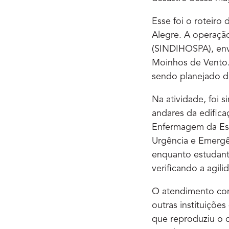
Esse foi o roteiro
Alegre. A operação
(SINDIHOSPA), env
Moinhos de Vento. 
sendo planejado d
Na atividade, foi 
andares da edific
Enfermagem da Esc
Urgência e Emergê
enquanto estudan
verificando a agil
O atendimento com
outras instituiçõ
que reproduziu o 