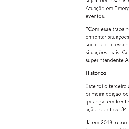
sejam necessárias
Atuação em Emergê
eventos.
“Com esse trabalho
enfrentar situaçõe
sociedade é essen
situações reais. C
superintendente A
Histórico
Este foi o terceir
primeira edição oc
Ipiranga, em fren
ação, que teve 34 
Já em 2018, ocorr