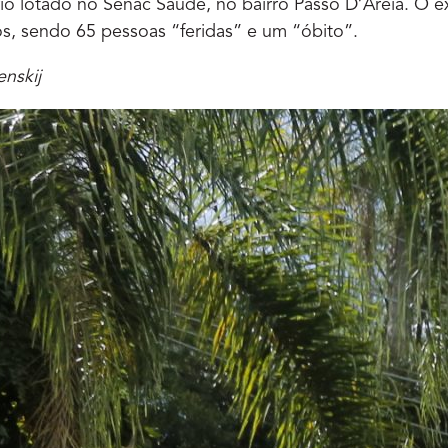
io lotado no Senac Saúde, no bairro Passo D’Areia. O e
s, sendo 65 pessoas “feridas” e um “óbito”.
nskij