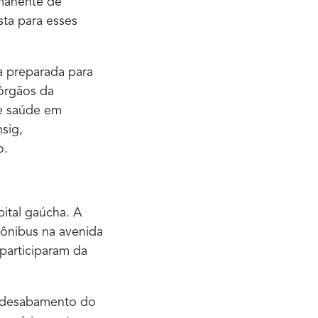
manente de
ta para esses
a preparada para
 órgãos da
de saúde em
sig,
o.
pital gaúcha. A
 ônibus na avenida
participaram da
o desabamento do