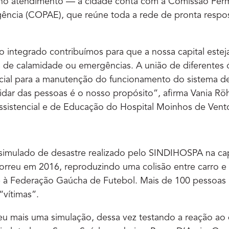
 no atendimento — a cidade conta com a Comissão Per
ncia (COPAE), que reúne toda a rede de pronta respos
 integrado contribuímos para que a nossa capital estej
s de calamidade ou emergências. A união de diferentes
cial para a manutenção do funcionamento do sistema 
uidar das pessoas é o nosso propósito”, afirma Vania Röh
ssistencial e de Educação do Hospital Moinhos de Vent
o simulado de desastre realizado pelo SINDIHOSPA na ca
orreu em 2016, reproduzindo uma colisão entre carro e
te à Federação Gaúcha de Futebol. Mais de 100 pessoas 
“vítimas”.
eu mais uma simulação, dessa vez testando a reação a