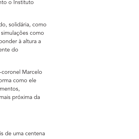
to o Instituto
do, solidária, como
m simulações como
onder à altura a
dente do
e-coronel Marcelo
forma como ele
imentos,
mais próxima da
is de uma centena