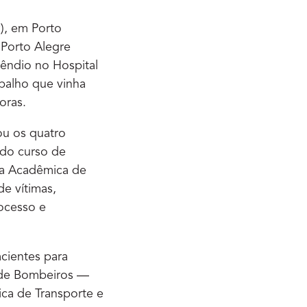
), em Porto
 Porto Alegre
êndio no Hospital
abalho que vinha
oras.
ou os quatro
 do curso de
ga Acadêmica de
e vítimas,
ocesso e
cientes para
o de Bombeiros —
ca de Transporte e