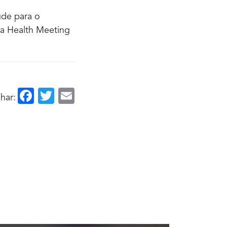
úde para o
da Health Meeting
Facebook
Twitter
Email
har: