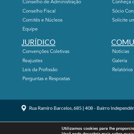
Conselho de Administração
Conheça o
Conselho Fiscal
Sócio Con
Comitês e Núcleos
Solicite u
Equipe
JURÍDICO
COMU
Convenções Coletivas
Notícias
Reajustes
Galeria
Leis da Profissão
Relatórios
Perguntas e Respostas
Rua Ramiro Barcelos, 685 | 408 - Bairro Independên
Utilizamos cookies para lhe proporci
Você pode descobrir mais sobre quai