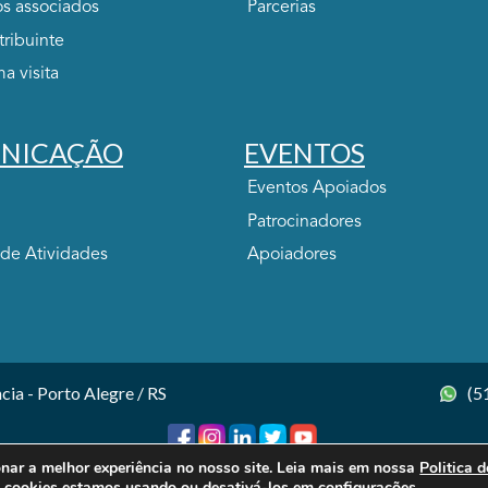
s associados
Parcerias
tribuinte
ma visita
NICAÇÃO
EVENTOS
Eventos Apoiados
Patrocinadores
 de Atividades
Apoiadores
cia - Porto Alegre / RS
(5
onar a melhor experiência no nosso site. Leia mais em nossa
Politica 
© 2026 SINDIHOSPA. Todos os direitos reservados.
s cookies estamos usando ou desativá-los em
configurações
.