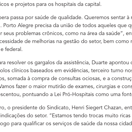
ricos e projetos para os hospitais da capital.
era passa por saúde de qualidade. Queremos sentar à
. Porto Alegre precisa da união de todos aqueles que q
tar seus problemas crônicos, como na área da saúde”, enf
cessidade de melhorias na gestão do setor, bem como 
e federal.
ra resolver os gargalos da assistência, Duarte apontou
colos clínicos baseados em evidências, terceiro turno n
tos, somada à compra de consultas ociosas, e a constru
Vamos fazer o maior mutirão de exames, cirurgias e con
rescentou, pontuando a Lei Pró-Hospitais como uma font
ro, o presidente do Sindicato, Henri Siegert Chazan, en
indicações do setor. “Estamos tendo trocas muito rica
ogo para qualificar os serviços de saúde da nossa cidad