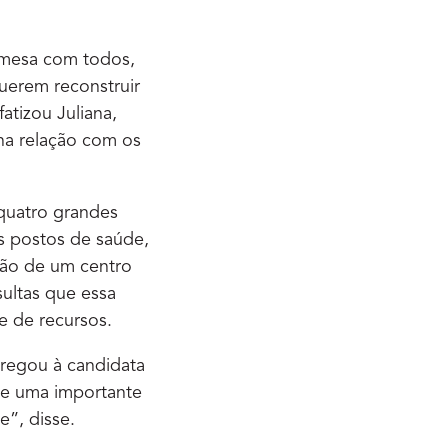
 mesa com todos,
uerem reconstruir
atizou Juliana,
na relação com os
 quatro grandes
os postos de saúde,
ção de um centro
sultas que essa
e de recursos.
tregou à candidata
s e uma importante
e”, disse.