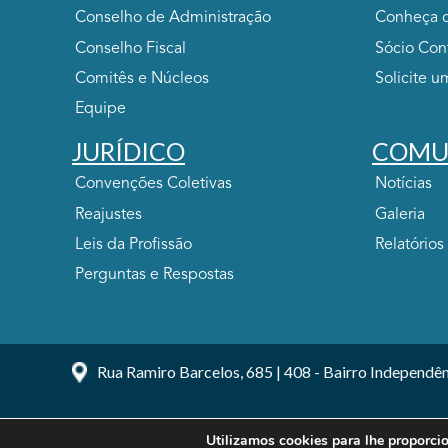
Conselho de Administração
Conheça o
Conselho Fiscal
Sócio Con
Comitês e Núcleos
Solicite u
Equipe
JURÍDICO
COMU
Convenções Coletivas
Notícias
Reajustes
Galeria
Leis da Profissão
Relatórios
Perguntas e Respostas
Rua Ramiro Barcelos, 685 | 408 - Bairro Independên
Utilizamos cookies para lhe proporci