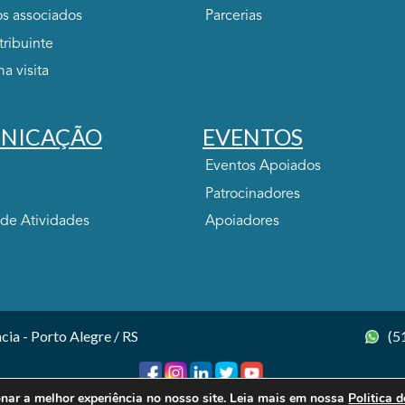
s associados
Parcerias
tribuinte
ma visita
NICAÇÃO
EVENTOS
Eventos Apoiados
Patrocinadores
 de Atividades
Apoiadores
cia - Porto Alegre / RS
(5
onar a melhor experiência no nosso site. Leia mais em nossa
Politica 