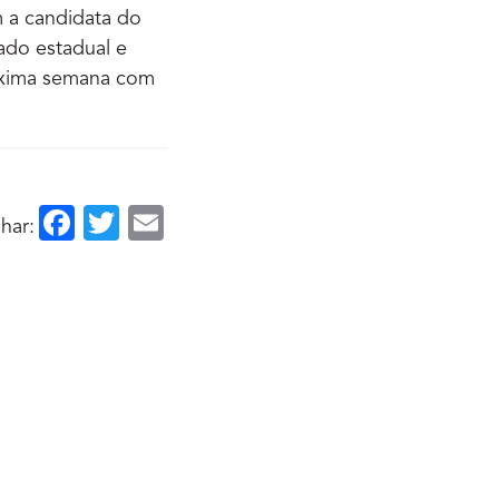
m a candidata do
ado estadual e
róxima semana com
Facebook
Twitter
Email
har: