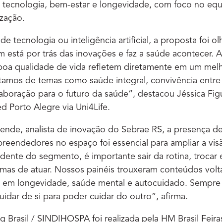
 tecnologia, bem-estar e longevidade, com foco no equi
zação.
de tecnologia ou inteligência artificial, a proposta foi ol
 está por trás das inovações e faz a saúde acontecer. 
 boa qualidade de vida refletem diretamente em um me
ratamos de temas como saúde integral, convivência entre
aboração para o futuro da saúde”, destacou Jéssica Fi
d Porto Alegre via Uni4Life.
ende, analista de inovação do Sebrae RS, a presença de 
preendedores no espaço foi essencial para ampliar a vi
dente do segmento, é importante sair da rotina, trocar 
rmas de atuar. Nossos painéis trouxeram conteúdos volt
em longevidade, saúde mental e autocuidado. Sempre 
uidar de si para poder cuidar do outro”, afirma.
g Brasil / SINDIHOSPA foi realizada pela HM Brasil Feir