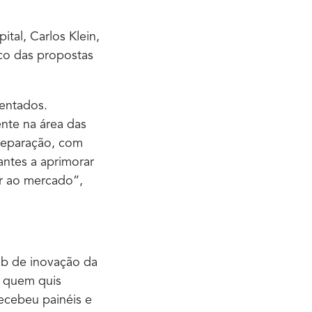
tal, Carlos Klein,
ico das propostas
entados.
nte na área das
reparação, com
antes a aprimorar
ar ao mercado”,
ub de inovação da
a quem quis
recebeu painéis e