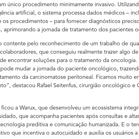
um único procedimento minimamente invasivo. Utilizand
gência artificial, o sistema processa dados médicos – in
 os procedimentos – para fornecer diagnósticos preciso
s, aprimorando a jornada de tratamento dos pacientes o
to contente pelo reconhecimento de um trabalho de qua
colaboradores, que conseguiu realmente trazer algo de
 de encontrar soluções para o tratamento da oncologia
 pode mudar a jornada do paciente oncológico, trazend
ratamento da carcinomatose peritoneal. Ficamos muito 
to”, destacou Rafael Seitenfus, cirurgião oncológico 
 ficou a Warux, que desenvolveu um ecossistema integ
uidado, que acompanha pacientes após consultas e alta
tecnologia preditiva e comunicação humanizada. E o terc
tivo que incentiva o autocuidado e auxilia os usuários