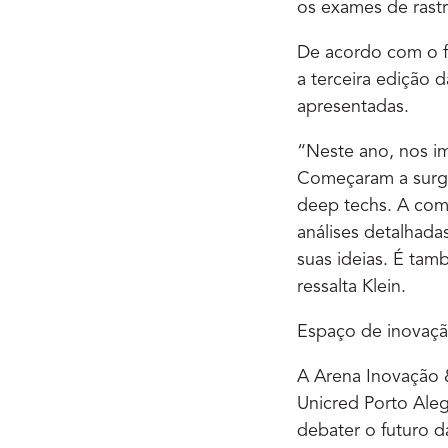
os exames de rast
De acordo com o fu
a terceira edição 
apresentadas.
“Neste ano, nos i
Começaram a surgi
deep techs. A com
análises detalhada
suas ideias. É tam
ressalta Klein.
Espaço de inovaç
A Arena Inovação &
Unicred Porto Aleg
debater o futuro d