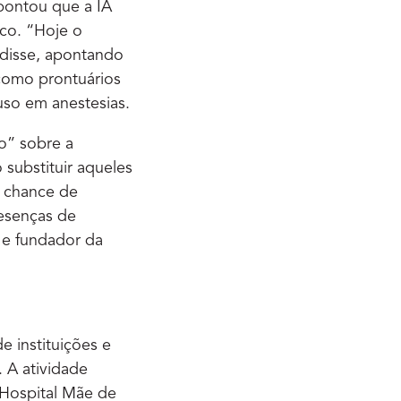
pontou que a IA
ico. “Hoje o
 disse, apontando
como prontuários
uso em anestesias.
o” sobre a
o substituir aqueles
 chance de
resenças de
r e fundador da
 instituições e
 A atividade
 Hospital Mãe de