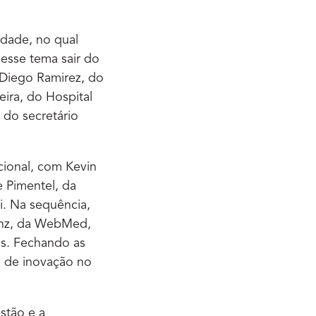
idade, no qual
 esse tema sair do
 Diego Ramirez, do
eira, do Hospital
 do secretário
ional, com Kevin
 Pimentel, da
i. Na sequência,
renz, da WebMed,
os. Fechando as
e de inovação no
stão e a