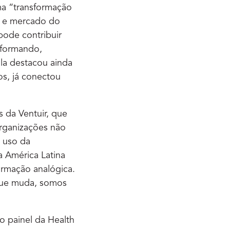
ema “transformação
ia e mercado do
pode contribuir
 formando,
Ela destacou ainda
s, já conectou
s da Ventuir, que
organizações não
o uso da
a América Latina
formação analógica.
 que muda, somos
ro painel da Health