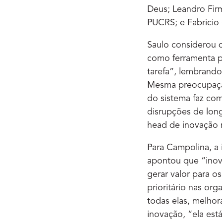
Deus; Leandro Fir
PUCRS; e Fabricio
Saulo considerou q
como ferramenta p
tarefa”, lembrando
Mesma preocupação
do sistema faz com
disrupções de lon
head de inovação n
Para Campolina, a
apontou que “inov
gerar valor para o
prioritário nas or
todas elas, melhor
inovação, “ela es