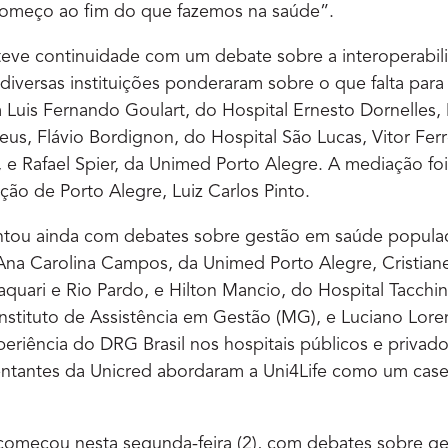
começo ao fim do que fazemos na saúde”.
teve continuidade com um debate sobre a interoperabil
diversas instituições ponderaram sobre o que falta para
m Luis Fernando Goulart, do Hospital Ernesto Dornelles,
us, Flávio Bordignon, do Hospital São Lucas, Vitor Ferr
e Rafael Spier, da Unimed Porto Alegre. A mediação foi
ção de Porto Alegre, Luiz Carlos Pinto.
tou ainda com debates sobre gestão em saúde populac
Ana Carolina Campos, da Unimed Porto Alegre, Cristiane
quari e Rio Pardo, e Hilton Mancio, do Hospital Tacchin
Instituto de Assistência em Gestão (MG), e Luciano Lo
periência do DRG Brasil nos hospitais públicos e privad
sentantes da Unicred abordaram a Uni4Life como um cas
começou nesta segunda-feira (2), com debates sobre ge