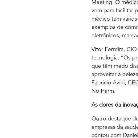
Meeting. O médico
vem para facilitar 
médico tem vários 
exemplos de como 
eletrônicos, marca
Vitor Ferreira, CI
tecnologia. “Os pro
que têm medo diss
aproveitar a belez
Fabricio Avini, CE
No.Harm.
As dores da inova
Outro destaque do
empresas da saúde 
contou com Daniel