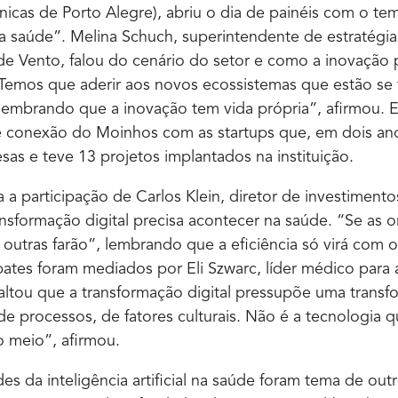
ínicas de Porto Alegre), abriu o dia de painéis com o t
 da saúde”. Melina Schuch, superintendente de estratég
e Vento, falou do cenário do setor e como a inovação 
“Temos que aderir aos novos ecossistemas que estão se
 lembrando que a inovação tem vida própria”, afirmou. 
de conexão do Moinhos com as startups que, em dois ano
as e teve 13 projetos implantados na instituição.
 a participação de Carlos Klein, diretor de investimento
ansformação digital precisa acontecer na saúde. “Se as 
, outras farão”, lembrando que a eficiência só virá com 
ates foram mediados por Eli Szwarc, líder médico para 
ssaltou que a transformação digital pressupõe uma trans
de processos, de fatores culturais. Não é a tecnologia
o meio”, afirmou.
es da inteligência artificial na saúde foram tema de out