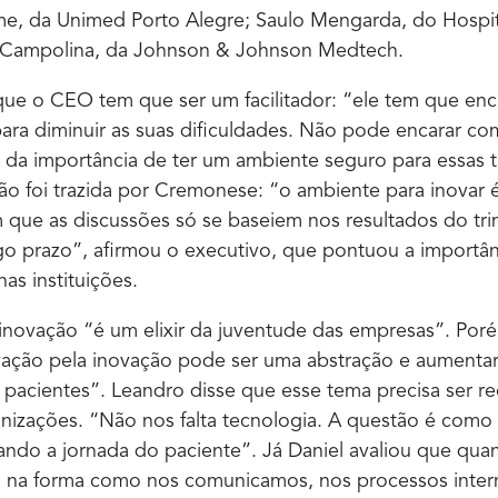
me, da Unimed Porto Alegre; Saulo Mengarda, do Hospit
 Campolina, da Johnson & Johnson Medtech.
ue o CEO tem que ser um facilitador: “ele tem que enc
ara diminuir as suas dificuldades. Não pode encarar c
 da importância de ter um ambiente seguro para essas 
 foi trazida por Cremonese: “o ambiente para inovar é 
 que as discussões só se baseiem nos resultados do tr
go prazo”, afirmou o executivo, que pontuou a importâ
as instituições.
 inovação “é um elixir da juventude das empresas”. Po
ação pela inovação pode ser uma abstração e aumentar
s pacientes”. Leandro disse que esse tema precisa ser re
ganizações. “Não nos falta tecnologia. A questão é como 
ando a jornada do paciente”. Já Daniel avaliou que quan
tá na forma como nos comunicamos, nos processos inter