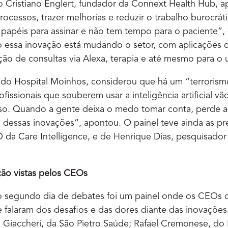
 Cristiano Englert, fundador da Connext Health Hub, a
processos, trazer melhorias e reduzir o trabalho burocrát
papéis para assinar e não tem tempo para o paciente”,
essa inovação está mudando o setor, com aplicações 
ção de consultas via Alexa, terapia e até mesmo para o 
O do Hospital Moinhos, considerou que há um “terrorism
fissionais que souberem usar a inteligência artificial vã
o. Quando a gente deixa o medo tomar conta, perde a
a dessas inovações”, apontou. O painel teve ainda as p
O da Care Intelligence, e de Henrique Dias, pesquisado
ção vistas pelos CEOs
 segundo dia de debates foi um painel onde os CEOs de
falaram dos desafios e das dores diante das inovações.
 Giaccheri, da São Pietro Saúde; Rafael Cremonese, do